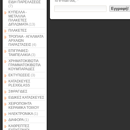
Το e-mail σας:
*
ΕΙΔΗ ΠΑΡΕΛΑΣΕΩΣ
(7)
ΚΥΠΕΛΛΑ -
ΜΕΤΑΛΛΙΑ
ΠΛΑΚΕΤΕΣ
ΔΙΠΛΩΜΑΤΑ
(13)
ΠΛΑΚΕΤΕΣ
ΤΡΟΠΑΙΑ - ΑΓΑΛΜΑΤΑ
ΑΡΧΑΙΩΝ
ΠΑΡΑΣΤΑΣΕΙΣ
(4)
ΕΠΙΓΡΑΦΕΣ-
ΤΑΜΠΕΛΑΚΙΑ
(3)
ΧΡΗΜΑΤΟΚΙΒΩΤΙΑ
ΓΡΑΜΜΑΤΟΚΙΒΩΤΙΑ
ΚΟΥΜΠΑΡΑΔΕΣ
ΕΚΤΥΠΩΣΕΙΣ
(3)
ΚΑΤΑΣΚΕΥΕΣ
PLEXIGLASS
ΣΦΡΑΓΙΔΕΣ
ΕΙΔΙΚΕΣ ΚΑΤΑΣΚΕΥΕΣ
ΧΕΙΡΟΠΟΙΗΤΑ
ΚΕΡΑΜΙΚΑ ΤΟΙΧΟΥ
ΗΛΕΚΤΡΟΝΙΚΑ
(1)
ΔΙΑΦΟΡΑ
(1)
ΚΑΘΡΕΠΤΕΣ