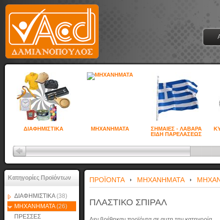
ΔΙΑΦΗΜΙΣΤΙΚΑ
ΜΗΧΑΝΗΜΑΤΑ
ΣΗΜΑΙΕΣ - ΛΑΒΑΡΑ
ΚΥ
ΕΙΔΗ ΠΑΡΕΛΑΣΕΩΣ
Κατηγορίες Προϊόντων
ΠΡΟΪΟΝΤΑ
ΜΗΧΑΝΗΜΑΤΑ
ΜΗΧΑΝ
ΔΙΑΦΗΜΙΣΤΙΚΑ
(38)
ΠΛΑΣΤΙΚΟ ΣΠΙΡΑΛ
ΜΗΧΑΝΗΜΑΤΑ
(26)
ΠΡΕΣΣΕΣ
Δεν βρέθηκαν προϊόντα σε αυτη την κατηγορία