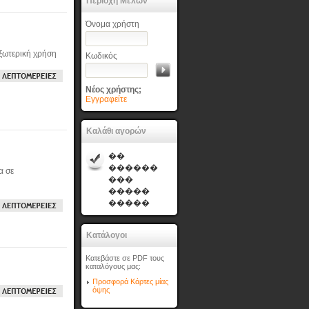
Περιοχή Μελών
Όνομα χρήστη
εξωτερική χρήση
Κωδικός
Νέος χρήστης;
Εγγραφείτε
Καλάθι αγορών
��
������
α σε
���
�����
�����
Κατάλογοι
Κατεβάστε σε PDF τους
καταλόγους μας:
Προσφορά Κάρτες μίας
όψης