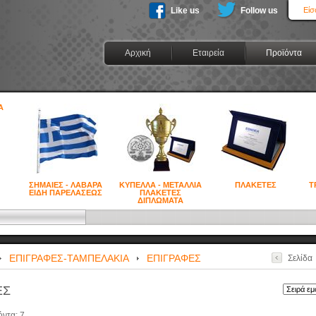
Like us
Follow us
Είσ
Αρχική
Εταιρεία
Προϊόντα
ΣΗΜΑΙΕΣ - ΛΑΒΑΡΑ
ΚΥΠΕΛΛΑ - ΜΕΤΑΛΛΙΑ
ΠΛΑΚΕΤΕΣ
Τ
ΕΙΔΗ ΠΑΡΕΛΑΣΕΩΣ
ΠΛΑΚΕΤΕΣ
ΔΙΠΛΩΜΑΤΑ
ΕΠΙΓΡΑΦΕΣ-ΤΑΜΠΕΛΑΚΙΑ
ΕΠΙΓΡΑΦΕΣ
Σελίδα
ΕΣ
όντα:
7