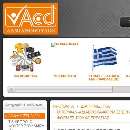
ΔΙΑΦΗΜΙΣΤΙΚΑ
ΜΗΧΑΝΗΜΑΤΑ
ΣΗΜΑΙΕΣ - ΛΑΒΑΡΑ
ΚΥ
ΕΙΔΗ ΠΑΡΕΛΑΣΕΩΣ
Κατηγορίες Προϊόντων
ΠΡΟΪΟΝΤΑ
ΔΙΑΦΗΜΙΣΤΙΚΑ
ΜΠΟΥΦΑΝ-ΑΔΙΑΒΡΟΧΑ-ΦΟΡΜΕΣ ΕΡΓ
ΔΙΑΦΗΜΙΣΤΙΚΑ
(38)
ΦΟΡΜΕΣ-ΡΟΥΧΑ ΕΡΓΑΣΙΑΣ
T-SHIRT POLO
ΦΟΥΤΕΡ ΠΟΥΚΑΜΙΣΑ