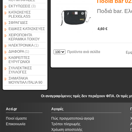
ΚΟΥΜΠΑΡΑΔΕΣ
Ποδιά bar 0
ΕΚΤΥΠΩΣΕΙΣ
(3)
Ποδιά bar. Ε
ΚΑΤΑΣΚΕΥΕΣ
PLEXIGLASS
ΣΦΡΑΓΙΔΕΣ
ΕΙΔΙΚΕΣ ΚΑΤΑΣΚΕΥΕΣ
4,60 €
ΧΕΙΡΟΠΟΙΗΤΑ
ΚΕΡΑΜΙΚΑ ΤΟΙΧΟΥ
ΗΛΕΚΤΡΟΝΙΚΑ
(1)
ΔΙΑΦΟΡΑ
(1)
Προϊόντα ανά σελίδα
Εμφ
ΚΑΘΡΕΠΤΕΣ
ΕΥΡΥΓΩΝΙΟΙ
ΣΥΛΛΕΚΤΙΚΕΣ
ΣΥΛΛΟΓΕΣ
ΣΗΜΑΤΑΚΙΑ
ΜΟΥΝΤΙΑΛ ITALIA 90
Οι αναγραφόμενες τιμές δεν περιέχουν ΦΠΑ. Οι τιμές
Acd.gr
Αγορές
Ποιοί είμαστε
Πώς πραγματοποιώ αγορά
Επικοινωνία
Τρόποι πληρωμής
Χρέωση αποστολής