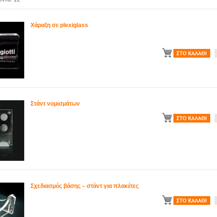
Χάραξη σε plexiglass
Στάντ νομισμάτων
Σχεδιασμός βάσης – στάντ για πλακέτες