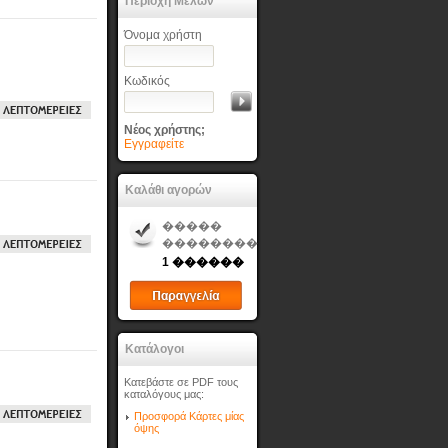
Περιοχή Μελών
Όνομα χρήστη
Κωδικός
Νέος χρήστης;
Εγγραφείτε
Καλάθι αγορών
�����
��������
1 ������
Κατάλογοι
Κατεβάστε σε PDF τους
καταλόγους μας:
Προσφορά Κάρτες μίας
όψης