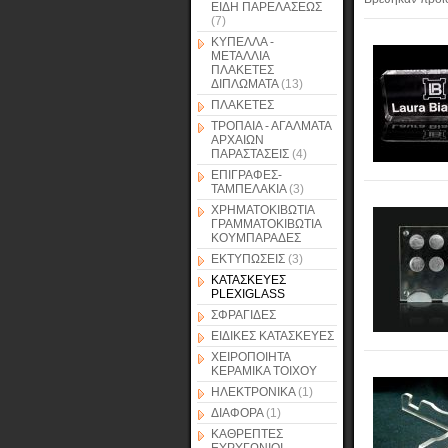
ΕΙΔΗ ΠΑΡΕΛΑΣΕΩΣ
(7)
ΚΥΠΕΛΛΑ -
ΜΕΤΑΛΛΙΑ
ΠΛΑΚΕΤΕΣ
ΔΙΠΛΩΜΑΤΑ
(13)
ΠΛΑΚΕΤΕΣ
ΤΡΟΠΑΙΑ - ΑΓΑΛΜΑΤΑ
ΑΡΧΑΙΩΝ
ΠΑΡΑΣΤΑΣΕΙΣ
(4)
ΕΠΙΓΡΑΦΕΣ-
ΤΑΜΠΕΛΑΚΙΑ
(3)
ΧΡΗΜΑΤΟΚΙΒΩΤΙΑ
ΓΡΑΜΜΑΤΟΚΙΒΩΤΙΑ
ΚΟΥΜΠΑΡΑΔΕΣ
ΕΚΤΥΠΩΣΕΙΣ
(3)
ΚΑΤΑΣΚΕΥΕΣ
PLEXIGLASS
ΣΦΡΑΓΙΔΕΣ
ΕΙΔΙΚΕΣ ΚΑΤΑΣΚΕΥΕΣ
ΧΕΙΡΟΠΟΙΗΤΑ
ΚΕΡΑΜΙΚΑ ΤΟΙΧΟΥ
ΗΛΕΚΤΡΟΝΙΚΑ
(1)
ΔΙΑΦΟΡΑ
(1)
ΚΑΘΡΕΠΤΕΣ