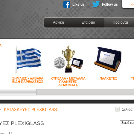
Like us
Follow us
Είσ
Αρχική
Εταιρεία
Προϊόντα
ΣΗΜΑΙΕΣ - ΛΑΒΑΡΑ
ΚΥΠΕΛΛΑ - ΜΕΤΑΛΛΙΑ
ΠΛΑΚΕΤΕΣ
Τ
ΕΙΔΗ ΠΑΡΕΛΑΣΕΩΣ
ΠΛΑΚΕΤΕΣ
ΔΙΠΛΩΜΑΤΑ
ΚΑΤΑΣΚΕΥΕΣ PLEXIGLASS
Σελίδα
ΥΕΣ PLEXIGLASS
όντα:
12