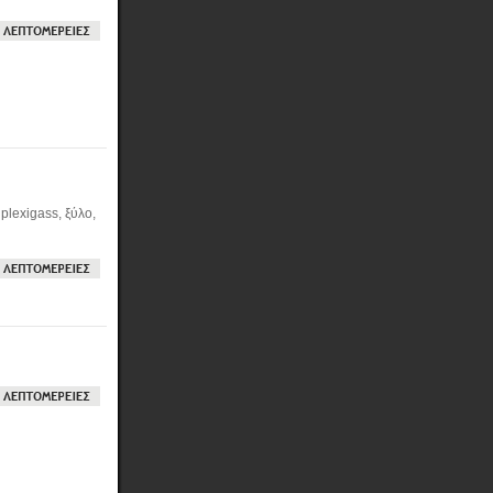
plexigass, ξύλο,