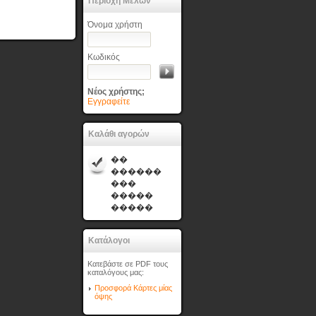
Περιοχή Μελών
Όνομα χρήστη
Κωδικός
Νέος χρήστης;
Εγγραφείτε
Καλάθι αγορών
��
������
���
�����
�����
Κατάλογοι
Κατεβάστε σε PDF τους
καταλόγους μας:
Προσφορά Κάρτες μίας
όψης