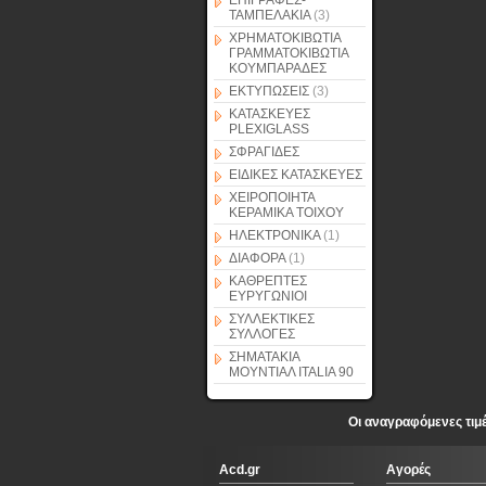
ΕΠΙΓΡΑΦΕΣ-
ΤΑΜΠΕΛΑΚΙΑ
(3)
ΧΡΗΜΑΤΟΚΙΒΩΤΙΑ
ΓΡΑΜΜΑΤΟΚΙΒΩΤΙΑ
ΚΟΥΜΠΑΡΑΔΕΣ
ΕΚΤΥΠΩΣΕΙΣ
(3)
ΚΑΤΑΣΚΕΥΕΣ
PLEXIGLASS
ΣΦΡΑΓΙΔΕΣ
ΕΙΔΙΚΕΣ ΚΑΤΑΣΚΕΥΕΣ
ΧΕΙΡΟΠΟΙΗΤΑ
ΚΕΡΑΜΙΚΑ ΤΟΙΧΟΥ
ΗΛΕΚΤΡΟΝΙΚΑ
(1)
ΔΙΑΦΟΡΑ
(1)
ΚΑΘΡΕΠΤΕΣ
ΕΥΡΥΓΩΝΙΟΙ
ΣΥΛΛΕΚΤΙΚΕΣ
ΣΥΛΛΟΓΕΣ
ΣΗΜΑΤΑΚΙΑ
ΜΟΥΝΤΙΑΛ ITALIA 90
Οι αναγραφόμενες τιμ
Acd.gr
Αγορές