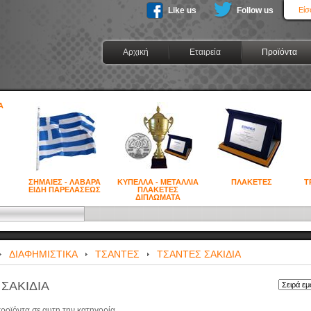
Like us
Follow us
Είσ
Αρχική
Εταιρεία
Προϊόντα
ΣΗΜΑΙΕΣ - ΛΑΒΑΡΑ
ΚΥΠΕΛΛΑ - ΜΕΤΑΛΛΙΑ
ΠΛΑΚΕΤΕΣ
Τ
ΕΙΔΗ ΠΑΡΕΛΑΣΕΩΣ
ΠΛΑΚΕΤΕΣ
ΔΙΠΛΩΜΑΤΑ
ΔΙΑΦΗΜΙΣΤΙΚΑ
ΤΣΑΝΤΕΣ
ΤΣΑΝΤΕΣ ΣΑΚΙΔΙΑ
ΣΑΚΙΔΙΑ
ροϊόντα σε αυτη την κατηγορία