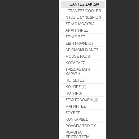
ΤΣΑΝΤΕΣ ΣΑΚΙΔΙΑ
ΤΣΑΝΤΕΣ COOLER
ΝΤΟΣΙΕ ΣΥΝΕΔΡΙΩΝ
ΣΤΥΛΟ ΜΟΛΥΒΙΑ
ΑΝΑΠΤΗΡΕΣ
ΣΤΥΛΟ ΣΕΤ
ΕΙΔΗ ΓΡΑΦΕΙΟΥ
ΑΡΙΘΜΟΜΗΧΑΝΕΣ
MOUSE PADS
ΚΟΡΔΕΛΕΣ
ΤΡΙΣΔΙΑΣΤΑΤΗ
ΧΑΡΑΞΗ
ΠΕΤΣΕΤΕΣ
ΚΟΥΠΕΣ
(2)
ΠΟΤΗΡΙΑ
ΣΤΑΧΤΟΔΟΧΕΙΑ
(4)
ΜΑΓΝΗΤΕΣ
ΣΟΥΒΕΡ
ΚΟΝΚΑΡΔΕΣ
ΡΟΛΟΓΙΑ ΤΟΙΧΟΥ
ΡΟΛΟΓΙΑ
ΕΠΙΤΡΑΠΕΖΙΑ