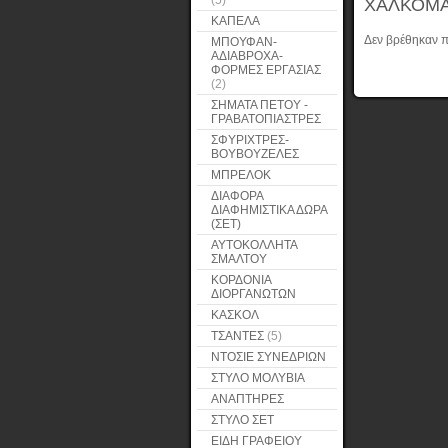
(5)
ΧΑΛΚΟΜΑ
ΚΑΠΕΛΑ
Δεν βρέθηκαν π
ΜΠΟΥΦΑΝ-
ΑΔΙΑΒΡΟΧΑ-
ΦΟΡΜΕΣ ΕΡΓΑΣΙΑΣ
(2)
ΣΗΜΑΤΑ ΠΕΤΟΥ -
ΓΡΑΒΑΤΟΠΙΑΣΤΡΕΣ
ΣΦΥΡΙΧΤΡΕΣ-
ΒΟΥΒΟΥΖΕΛΕΣ
ΜΠΡΕΛΟΚ
ΔΙΑΦΟΡΑ
ΔΙΑΦΗΜΙΣΤΙΚΑ ΔΩΡΑ
(ΣΕΤ)
ΑΥΤΟΚΟΛΛΗΤΑ
ΣΜΑΛΤΟΥ
ΚΟΡΔΟΝΙΑ
ΔΙΟΡΓΑΝΩΤΩΝ
ΚΑΣΚΟΛ
ΤΣΑΝΤΕΣ
(5)
ΝΤΟΣΙΕ ΣΥΝΕΔΡΙΩΝ
ΣΤΥΛΟ ΜΟΛΥΒΙΑ
ΑΝΑΠΤΗΡΕΣ
ΣΤΥΛΟ ΣΕΤ
ΕΙΔΗ ΓΡΑΦΕΙΟΥ