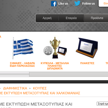
Like us
Follow us
Είσ
Αρχική
Εταιρεία
Προϊόντα
ΣΗΜΑΙΕΣ - ΛΑΒΑΡΑ
ΚΥΠΕΛΛΑ - ΜΕΤΑΛΛΙΑ
ΠΛΑΚΕΤΕΣ
Τ
ΕΙΔΗ ΠΑΡΕΛΑΣΕΩΣ
ΠΛΑΚΕΤΕΣ
ΔΙΠΛΩΜΑΤΑ
ΔΙΑΦΗΜΙΣΤΙΚΑ
ΚΟΥΠΕΣ
Ε ΕΚΤΥΠΩΣΗ ΜΕΤΑΞΟΤΥΠΙΑΣ ΚΑΙ ΧΑΛΚΟΜΑΝΙΑΣ
ΜΕ ΕΚΤΥΠΩΣΗ ΜΕΤΑΞΟΤΥΠΙΑΣ ΚΑΙ