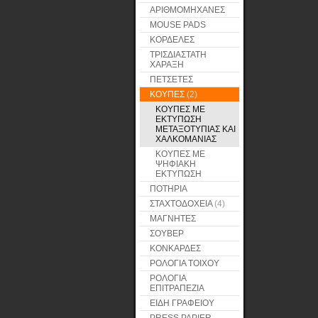
ΑΡΙΘΜΟΜΗΧΑΝΕΣ
MOUSE PADS
ΚΟΡΔΕΛΕΣ
ΤΡΙΣΔΙΑΣΤΑΤΗ
ΧΑΡΑΞΗ
ΠΕΤΣΕΤΕΣ
ΚΟΥΠΕΣ
(2)
ΚΟΥΠΕΣ ΜΕ
ΕΚΤΥΠΩΣΗ
ΜΕΤΑΞΟΤΥΠΙΑΣ ΚΑΙ
ΧΑΛΚΟΜΑΝΙΑΣ
ΚΟΥΠΕΣ ΜΕ
ΨΗΦΙΑΚΗ
ΕΚΤΥΠΩΣΗ
ΠΟΤΗΡΙΑ
ΣΤΑΧΤΟΔΟΧΕΙΑ
(4)
ΜΑΓΝΗΤΕΣ
ΣΟΥΒΕΡ
ΚΟΝΚΑΡΔΕΣ
ΡΟΛΟΓΙΑ ΤΟΙΧΟΥ
ΡΟΛΟΓΙΑ
ΕΠΙΤΡΑΠΕΖΙΑ
ΕΙΔΗ ΓΡΑΦΕΙΟΥ