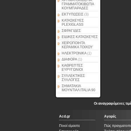
ΧΡΗΜΑΤΟΚΙΒΩΤΙΑ
ΓΡΑΜΜΑΤΟΚΙΒΩΤΙΑ
ΚΟΥΜΠΑΡΑΔΕΣ
ΕΚΤΥΠΩΣΕΙΣ
(3)
ΚΑΤΑΣΚΕΥΕΣ
PLEXIGLASS
ΣΦΡΑΓΙΔΕΣ
ΕΙΔΙΚΕΣ ΚΑΤΑΣΚΕΥΕΣ
ΧΕΙΡΟΠΟΙΗΤΑ
ΚΕΡΑΜΙΚΑ ΤΟΙΧΟΥ
ΗΛΕΚΤΡΟΝΙΚΑ
(1)
ΔΙΑΦΟΡΑ
(1)
ΚΑΘΡΕΠΤΕΣ
ΕΥΡΥΓΩΝΙΟΙ
ΣΥΛΛΕΚΤΙΚΕΣ
ΣΥΛΛΟΓΕΣ
ΣΗΜΑΤΑΚΙΑ
ΜΟΥΝΤΙΑΛ ITALIA 90
Οι αναγραφόμενες τιμ
Acd.gr
Αγορές
Ποιοί είμαστε
Πώς πραγματοπ