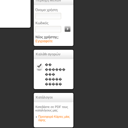
Περιοχή Μελών
Όνομα χρήστη
Κωδικός
Νέος χρήστης;
Εγγραφείτε
Καλάθι αγορών
��
������
���
�����
�����
Κατάλογοι
Κατεβάστε σε PDF τους
καταλόγους μας:
Προσφορά Κάρτες μίας
όψης