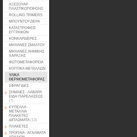
ΑΞΕΣΟΥΑΡ
ΠΛΑΣΤΙΚΟΠΟΙΗΣΗΣ
ROLLING TRIMERS
ΜΠΟΥΝΤΟΥΖΙΕΡΑ
ΚΑΤΑΣΤΡΟΦΕΙΣ
ΕΓΓΡΑΦΩΝ
ΚΟΝΚΑΡΔΙΕΡΕΣ
ΜΗΧΑΝΕΣ ΣΜΑΛΤΟΥ
ΜΗΧΑΝΕΣ ΧΗΜΙΚΗΣ
ΧΑΡΑΞΗΣ
ΦΩΤΟΜΕΤΑΦΟΡΕΙΑ
ΚΟΠΤΙΚΑ ΜΕΤΑΛΛΩΝ
ΥΛΙΚΑ
ΘΕΡΜΟΜΕΤΑΦΟΡΑΣ
ΣΦΡΑΓΙΔΕΣ
ΣΗΜΑΙΕΣ - ΛΑΒΑΡΑ
ΕΙΔΗ ΠΑΡΕΛΑΣΕΩΣ
(7)
ΚΥΠΕΛΛΑ -
ΜΕΤΑΛΛΙΑ
ΠΛΑΚΕΤΕΣ
ΔΙΠΛΩΜΑΤΑ
(13)
ΠΛΑΚΕΤΕΣ
ΤΡΟΠΑΙΑ - ΑΓΑΛΜΑΤΑ