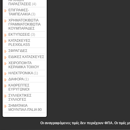
ΑΡΧΑΙΩΝ
ΠΑΡΑΣΤΑΣΕΙΣ
(4)
ΕΠΙΓΡΑΦΕΣ-
ΤΑΜΠΕΛΑΚΙΑ
(3)
ΧΡΗΜΑΤΟΚΙΒΩΤΙΑ
ΓΡΑΜΜΑΤΟΚΙΒΩΤΙΑ
ΚΟΥΜΠΑΡΑΔΕΣ
ΕΚΤΥΠΩΣΕΙΣ
(3)
ΚΑΤΑΣΚΕΥΕΣ
PLEXIGLASS
ΣΦΡΑΓΙΔΕΣ
ΕΙΔΙΚΕΣ ΚΑΤΑΣΚΕΥΕΣ
ΧΕΙΡΟΠΟΙΗΤΑ
ΚΕΡΑΜΙΚΑ ΤΟΙΧΟΥ
ΗΛΕΚΤΡΟΝΙΚΑ
(1)
ΔΙΑΦΟΡΑ
(1)
ΚΑΘΡΕΠΤΕΣ
ΕΥΡΥΓΩΝΙΟΙ
ΣΥΛΛΕΚΤΙΚΕΣ
ΣΥΛΛΟΓΕΣ
ΣΗΜΑΤΑΚΙΑ
ΜΟΥΝΤΙΑΛ ITALIA 90
Οι αναγραφόμενες τιμές δεν περιέχουν ΦΠΑ. Οι τιμές