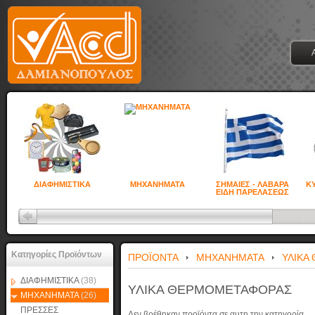
ΔΙΑΦΗΜΙΣΤΙΚΑ
ΜΗΧΑΝΗΜΑΤΑ
ΣΗΜΑΙΕΣ - ΛΑΒΑΡΑ
ΚΥ
ΕΙΔΗ ΠΑΡΕΛΑΣΕΩΣ
Κατηγορίες Προϊόντων
ΠΡΟΪΟΝΤΑ
ΜΗΧΑΝΗΜΑΤΑ
ΥΛΙΚΑ
ΔΙΑΦΗΜΙΣΤΙΚΑ
(38)
ΥΛΙΚΑ ΘΕΡΜΟΜΕΤΑΦΟΡΑΣ
ΜΗΧΑΝΗΜΑΤΑ
(26)
ΠΡΕΣΣΕΣ
Δεν βρέθηκαν προϊόντα σε αυτη την κατηγορία