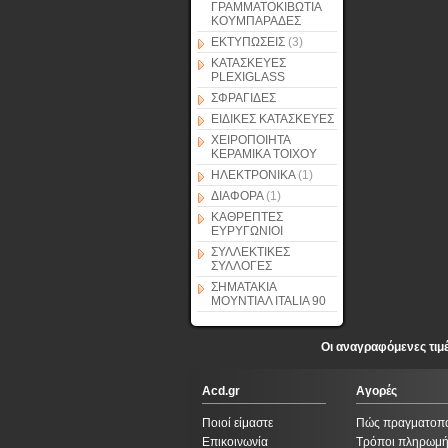
ΓΡΑΜΜΑΤΟΚΙΒΩΤΙΑ
ΚΟΥΜΠΑΡΑΔΕΣ
ΕΚΤΥΠΩΣΕΙΣ
(3)
ΚΑΤΑΣΚΕΥΕΣ
PLEXIGLASS
ΣΦΡΑΓΙΔΕΣ
ΕΙΔΙΚΕΣ ΚΑΤΑΣΚΕΥΕΣ
ΧΕΙΡΟΠΟΙΗΤΑ
ΚΕΡΑΜΙΚΑ ΤΟΙΧΟΥ
ΗΛΕΚΤΡΟΝΙΚΑ
(1)
ΔΙΑΦΟΡΑ
(1)
ΚΑΘΡΕΠΤΕΣ
ΕΥΡΥΓΩΝΙΟΙ
ΣΥΛΛΕΚΤΙΚΕΣ
ΣΥΛΛΟΓΕΣ
ΣΗΜΑΤΑΚΙΑ
ΜΟΥΝΤΙΑΛ ITALIA 90
Οι αναγραφόμενες τιμ
Acd.gr
Αγορές
Ποιοί είμαστε
Πώς πραγματοπ
Επικοινωνία
Τρόποι πληρωμ