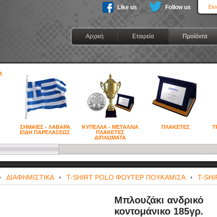
Like us
Follow us
Είσ
Αρχική
Εταιρεία
Προϊόντα
ΣΗΜΑΙΕΣ - ΛΑΒΑΡΑ
ΚΥΠΕΛΛΑ - ΜΕΤΑΛΛΙΑ
ΠΛΑΚΕΤΕΣ
Τ
ΕΙΔΗ ΠΑΡΕΛΑΣΕΩΣ
ΠΛΑΚΕΤΕΣ
ΔΙΠΛΩΜΑΤΑ
ΔΙΑΦΗΜΙΣΤΙΚΑ
T-SHIRT POLO ΦΟΥΤΕΡ ΠΟΥΚΑΜΙΣΑ
T-SHI
Μπλουζάκι ανδρικό
κοντομάνικο 185γρ.