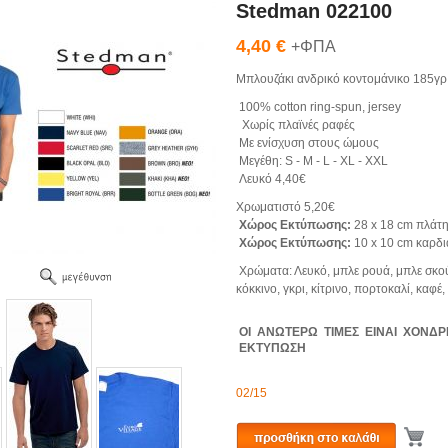
Stedman 022100
4,40 €
+ΦΠΑ
Μπλουζάκι ανδρικό κοντομάνικο 185γρ
100% cotton ring-spun, jersey
Χωρίς πλαϊνές ραφές
Με ενίσχυση στους ώμους
Μεγέθη: S - M - L - XL - XXL
Λευκό 4,40€
Χρωματιστό 5,20€
Χώρος Εκτύπωσης:
28 x 18 cm πλάτ
Χώρος Εκτύπωσης:
10 x 10 cm καρδ
Χρώματα: Λευκό, μπλε ρουά, μπλε σκο
κόκκινο, γκρι, κίτρινο, πορτοκαλί, καφέ,
ΟΙ ΑΝΩΤΕΡΩ ΤΙΜΕΣ ΕΙΝΑΙ ΧΟΝΔΡΙ
ΕΚΤΥΠΩΣΗ
02/15