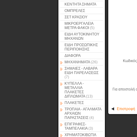
ΚΕΝΤΗΤΑ ΣΗΜΑΤΑ
ΟΜΠΡΕΛΕΣ
ΣΕΤ ΚΡΑΣΙΟΥ
ΜΙΚΡΟΕΡΓΑΛΕΙΑ
ΜΕΤΡΑ ΦΑΚΟΙ
(5)
ΕΙΔΗ ΑΥΤΟΚΙΝΗΤΟΥ
ΜΗΧΑΝΩΝ
ΕΙΔΗ ΠΡΟΣΩΠΙΚΗΣ
ΠΕΡΙΠΟΙΗΣΗΣ
ΔΙΑΦΟΡΑ
Κωδικός
ΜΗΧΑΝΗΜΑΤΑ
(26)
ΣΗΜΑΙΕΣ - ΛΑΒΑΡΑ
ΕΙΔΗ ΠΑΡΕΛΑΣΕΩΣ
(7)
ΚΥΠΕΛΛΑ -
ΜΕΤΑΛΛΙΑ
Για αποστολή 
ΠΛΑΚΕΤΕΣ
ΔΙΠΛΩΜΑΤΑ
(13)
ΠΛΑΚΕΤΕΣ
Επιστροφή
ΤΡΟΠΑΙΑ - ΑΓΑΛΜΑΤΑ
ΑΡΧΑΙΩΝ
ΠΑΡΑΣΤΑΣΕΙΣ
(4)
ΕΠΙΓΡΑΦΕΣ-
ΤΑΜΠΕΛΑΚΙΑ
(3)
ΧΡΗΜΑΤΟΚΙΒΩΤΙΑ