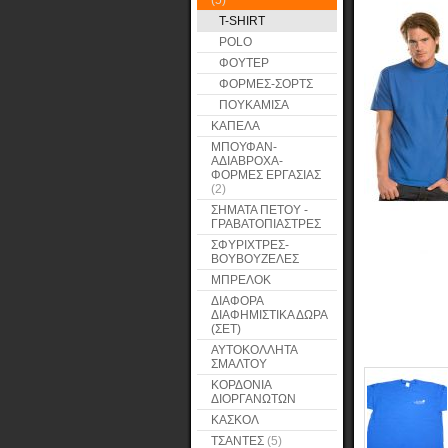
(5)
T-SHIRT
POLO
ΦΟΥΤΕΡ
ΦΟΡΜΕΣ-ΣΟΡΤΣ
ΠΟΥΚΑΜΙΣΑ
ΚΑΠΕΛΑ
ΜΠΟΥΦΑΝ-
ΑΔΙΑΒΡΟΧΑ-
ΦΟΡΜΕΣ ΕΡΓΑΣΙΑΣ
(2)
ΣΗΜΑΤΑ ΠΕΤΟΥ -
ΓΡΑΒΑΤΟΠΙΑΣΤΡΕΣ
ΣΦΥΡΙΧΤΡΕΣ-
ΒΟΥΒΟΥΖΕΛΕΣ
ΜΠΡΕΛΟΚ
ΔΙΑΦΟΡΑ
ΔΙΑΦΗΜΙΣΤΙΚΑ ΔΩΡΑ
(ΣΕΤ)
ΑΥΤΟΚΟΛΛΗΤΑ
ΣΜΑΛΤΟΥ
ΚΟΡΔΟΝΙΑ
ΔΙΟΡΓΑΝΩΤΩΝ
ΚΑΣΚΟΛ
ΤΣΑΝΤΕΣ
(5)