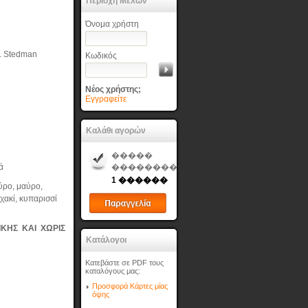
Περιοχή Μελών
Όνομα χρήστη
. Stedman
Κωδικός
Νέος χρήστης;
Εγγραφείτε
Καλάθι αγορών
η
�����
ιά
��������
1 ������
ύρο, μαύρο,
 χακί, κυπαρισσί
ΚΗΣ ΚΑΙ ΧΩΡΙΣ
Κατάλογοι
Κατεβάστε σε PDF τους
καταλόγους μας:
Προσφορά Κάρτες μίας
όψης